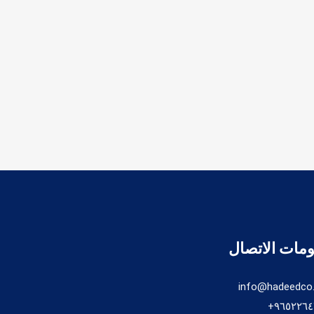
مات الاتصال
info@hadeedco
٩٦٥٢٢٦٤