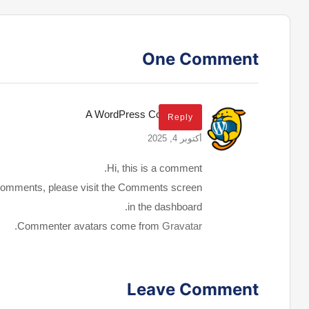
One Comment
A WordPress Commenter
Reply
أكتوبر 4, 2025
Hi, this is a comment.
ng comments, please visit the Comments screen
in the dashboard.
.
Commenter avatars come from
Gravatar
Leave Comment